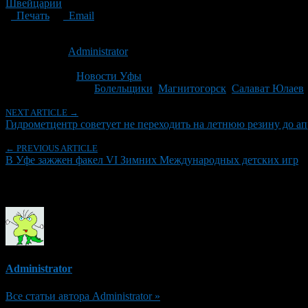
Швейцарии
Печать
Email
Опубликовано: 13 лет назад на 28.02.2013
Автор:
Administrator
Последнее изминение 28 февраля, 2013 @ 12:20 дп
Рубрики
Новости Уфы
Tagged With:
Болельщики
,
Магнитогорск
,
Салават Юлаев
NEXT ARTICLE →
Гидрометцентр советует не переходить на летнюю резину до ап
← PREVIOUS ARTICLE
В Уфе зажжен факел VI Зимних Международных детских игр
Об авторе
Administrator
Все статьи автора Administrator »