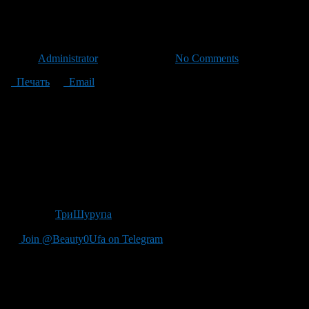
Болельщики ХК «Салават Юла
Автор
Administrator
/ 28.02.2013 /
No Comments
Печать
Email
Болельщики уфимского хоккейного клуба «Салават Юлаев» пол
матче серии.
Количество траспорта, который клуб готов выделить для поезд
Юлаев», таковых набралось около 100 человек, а значит, уже тр
Отправка в Магнитогорск назначена на 1 марта. В 10 часов у
могут записаться здесь: http://forum.hcsy.ru/topic/31/page__pid__
Источник
ТриШурупа
Join @Beauty0Ufa on Telegram
Рекомендуем почитать: