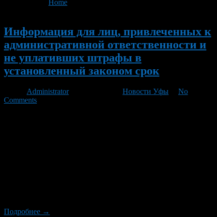
You are here:
Home
>
'административный протокол'
Новый
Информация для лиц, привлеченных к
административной ответственности и
не уплативших штрафы в
установленный законом срок
Автор
Administrator
/ 11.01.2012 /
Новости Уфы
/
No
Comments
Лицо, привлеченное к административной ответственности
вправе обжаловать постановление, вынесенное в отношении
него в течение 10 суток, если считает неправомерными
действия сотрудника, составившего административный
протокол. После вступления в законную силу постановления
лицо, привлеченное к административной ответственности,
обязан в течение 30 суток оплатить административный
штраф. Согласно ст. 20.25 ч.1 Кодекса об Административных
правонарушениях Российской Федерации, неуплата
административного […]
Подробнее →