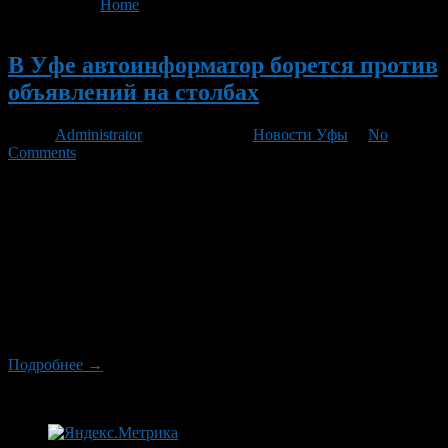
You are here:
Home
>
'автоинформатор'
Новый
В Уфе автоинформатор борется против
объявлений на столбах
Автор
Administrator
/ 16.03.2011 /
Новости Уфы
/
No
Comments
С февраля текущего года специалисты ведомства установили
робот-автоинформатор, который непрерывно выполняет
дозвон по запрограммированным телефонам. Ежедневно
автомат делает до 1000 таких звонков. Именно в него и
внесли сотрудники городского ведомства все номера,
обнаруженные ими на листках бумаги, расклеенных в самых
неподходящих для этого местах. Теперь вместо ожидаемых
звонков клиентов хозяева объявлений регулярно
выслушивают записанное на […]
Подробнее →