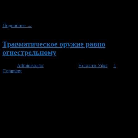
заседании Совета Федерации законопроект может быть
рассмотрен 22 июня, а до 1 июля — подписан президентом.
Напомним, что президент РФ […]
Подробнее →
Новый
Травматическое оружие равно
огнестрельному
Автор
Administrator
/ 22.12.2010 /
Новости Уфы
/
1
Comment
Соответствующие поправки в закон сегодня внесла Госдума.
Травматика отныне считается «огнестрельным оружием
ограниченного поражения». Согласно новому закону,
ношение травматического оружия в снаряженном состоянии
в населенном пункте, а также его применение вне специально
отведенных для этого мест запрещается. Ещё одно
нововведение — если вы впервые решили приобрести
травматику, то вам необходимо пройти соответствующий курс
обучения. Кроме того, лицензия на пользование оружием
будет выдаваться на пять […]