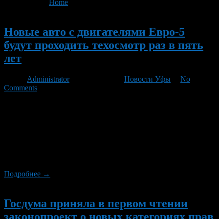
You are here:
Home
>
'Госдума'
- Page 7
Новый
Новые авто с двигателями Евро-5
будут проходить техосмотр раз в пять
лет
Автор
Administrator
/ 21.01.2012 /
Новости Уфы
/
No
Comments
Комитет по транспорту готовит поправку в закон, согласно
которой новые автомобили с двигателями стандарта Евро-5
будут проходить техосмотр раз в пять лет, а не через три года.
Такие автомобили, как правило, обслуживаются в лучших
сервисах и не создают угрозу не безопасности, ни экологии,
считают депутаты. В комитете не исключили, что возможны и
другие поправки в […]
Подробнее →
Новый
Госдума приняла в первом чтении
законопроект о новых категориях прав