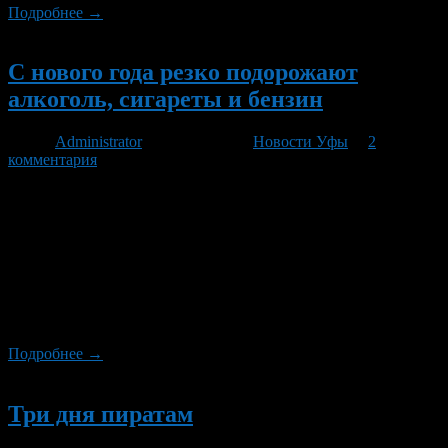
Подробнее →
Новый
С нового года резко подорожают
алкоголь, сигареты и бензин
Автор
Administrator
/ 23.11.2010 /
Новости Уфы
/
2
комментария
Не успел глава Минфина Алексей Кудрин в пятницу, 19
ноября, глубокомысленно заметить, что нет предела
совершенству в плане повышения налогов, как Госдума
преподнесла ему приятный и давно ожидаемый подарок.
Рабочую неделю депутаты завершили принятием закона об
индексации акцизов на алкогольную, табачную продукцию и
на нефтепродукты на 2011 — 2013 годы. Документ, нужно
сказать, сильно не […]
Подробнее →
Новый
Три дня пиратам