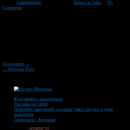
Автор
Administrator
/ 28.10.2010 /
Новости Уфы
/
No
Comments
Минкомсвязи и Госдума наперегонки готовят законопроекты
о нелегальных книгах, музыке и фильмах в интернете. По
одному заблокировать такой контент оператор обязан в
течение трех дней после обращения прокуратуры, по второму
— только по решению суда. И то и другое слишком долго,
считают правообладатели. Законопроект «Об интернете»,
подготовленный Минкомсвязи, готов к обсуждению в
Госдуме, сообщил на […]
Подробнее →
← Previous Page
Куда можно жаловаться!
Реклама на сайте
Перечень заведений, которые дают скидки в день
рождения
Связаться с Автором