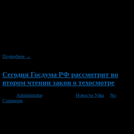
Госдума приняла в третьем чтении законопроект,
позволяющий россиянам досрочно выплачивать кредиты без
штрафных санкций и без согласия банка. Это касается всех
розничных кредитов, включая автокредиты и ипотеку.
Проценты уплачиваются только за фактический срок
пользования кредитом. Полностью или частично погашать
долг с опережением указанных в графике платежей сроков
разрешено даже в том случае, если возможность досрочного
[…]
Подробнее →
Новый
Сегодня Госдума РФ рассмотрит во
втором чтении закон о техосмотре
Автор
Administrator
/ 14.06.2011 /
Новости Уфы
/
No
Comments
Комитет Госдумы по транспорту предлагает принять во
втором чтении законопроект о передаче функций техосмотра
автомобилей от милиции коммерческим структурам. Третье
чтение может состояться 15 июня. По словам председателя
комитета Госдумы по транспорту Сергея Шишкарева, на