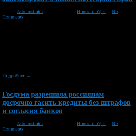
Автор
Administrator
/ 20.10.2011 /
Новости Уфы
/
No
Comments
Сегодня Государственная Дума приняла в первом чтении
законопроект, который вводит отдельную категорию прав для
тех, кто обучался вождению на автомобилях с автоматической
коробкой передач. Кроме того, документ предусматривает
новый категории и подкатегории транспортных средств. Как
передает ИТАР-ТАСС, депутаты согласились отнести к
категории «В» легковые автомобили с разрешенной
максимальной массой не более 3,5 тонн и с […]
Подробнее →
Новый
Госдума разрешила россиянам
досрочно гасить кредиты без штрафов
и согласия банков
Автор
Administrator
/ 13.10.2011 /
Новости Уфы
/
No
Comments