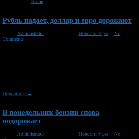
You are here:
Home
>
'Роснефть'
- Page 2
Новый
Рубль падает, доллар и евро дорожают
Автор
Administrator
/ 09.08.2011 /
Новости Уфы
/
No
Comments
Банк России установил сегодня официальный курс доллара
США, который с 10 августа будет стоить 29,4166 рубля, таким
образом, американская валюта продемонстрировала рост
почти на 90 копеек. Евро же прибавил 94,5 копейки и с
завтрашнего дня составит 41,9039 рубля. Российские ММВБ и
РТС демонстрируют рекордное падение – в среднем на 5,5-
7,7%. Рубль упал к доллару США […]
Подробнее →
Новый
В понедельник бензин снова
подорожает
Автор
Administrator
/ 29.04.2011 /
Новости Уфы
/
No