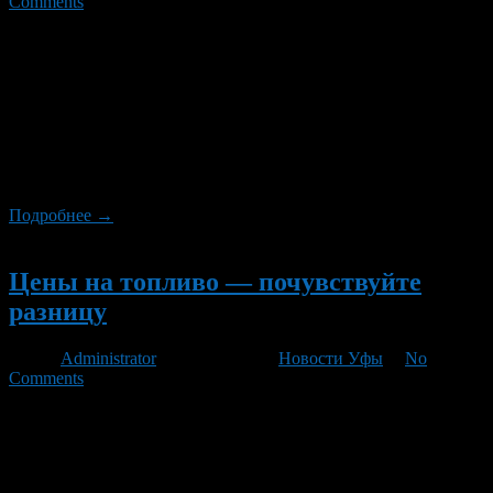
Comments
Вслед за этим на 5% должны вырасти цены на продукты
питания. Вчера Минэнерго объявило о скором подорожании
нефтепродуктов. Эксперты считают, что это произойдет уже в
начале следующей недели. Неожиданные очереди у
бензоколонок в ряде регионов России, в особенности в
Белгородской, Томской и Воронежской областях, вынудили
Минэнерго вмешаться в ситуацию. Накануне ведомство
объявило, что с 1 […]
Подробнее →
Новый
Цены на топливо — почувствуйте
разницу
Автор
Administrator
/ 14.02.2011 /
Новости Уфы
/
No
Comments
Москва. 14 февраля. FINMARKET.RU — Критика ценовой
политики нефтяных компаний на рынке дизельного топлива
со стороны главы правительства РФ на прошлой неделе
привела к снижению цен на этот вид нефтепродуктов.