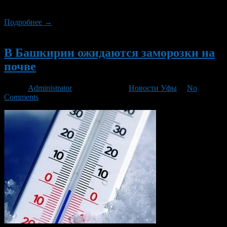
ожидаются грозы, ливни, возможен град!
Подробнее →
Новый
В Башкирии ожидаются заморозки на
почве
Автор
Administrator
/ 22.05.2013 /
Новости Уфы
/
No
Comments