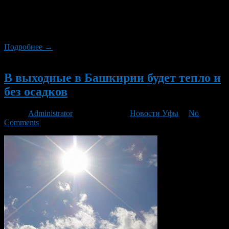
По информации Башгидромета, с 21 по 24 мая 2013 года на
территории Башкортостана ожидаются заморозки на почве до
минус пяти градусов.
Подробнее →
Новый
В выходные в Башкирии будет тепло и
без осадков
Автор
Administrator
/ 18.05.2013 /
Новости Уфы
/
No
Comments