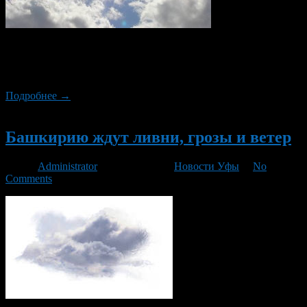
В предстоящие выходные осадков в Башкортостане не
ожидается, при этом температура воздуха днем упадет до 15-
16 градусов тепла, ночью местами до нуля градусов.
Подробнее →
Новый
Башкирию ждут ливни, грозы и ветер
Автор
Administrator
/ 07.05.2013 /
Новости Уфы
/
No
Comments