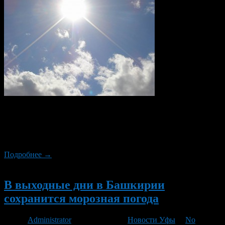
По данным Башгидромета, 4 апреля 2013 года в Уфе станет
еще теплее — по югу республики до плюс 13 градусов. В
остальных районах — от трех до восьми градусов тепла.
Осадков сегодня не ожидается.
Подробнее →
Новый
В выходные дни в Башкирии
сохранится морозная погода
Автор
Administrator
/ 29.03.2013 /
Новости Уфы
/
No