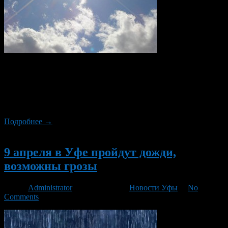
По сведениям Башгидромета, 19 апреля в Уфе будет облачная
погода, с прояснениями, местами пройдет небольшой
кратковременный дождь. Ветер западный, юго-западный 5-10
метров в секунду. Температура воздуха днем — от 11 до 16
градусов тепла.
Подробнее →
Новый
9 апреля в Уфе пройдут дожди,
возможны грозы
Автор
Administrator
/ 09.04.2013 /
Новости Уфы
/
No
Comments