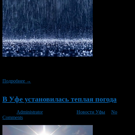
По данным Башгидромета, 9 апреля 2013 года в Уфе будет
облачно, пройдут дожди, в отдельных районах с грозами.
Подробнее →
Новый
В Уфе установилась теплая погода
Автор
Administrator
/ 04.04.2013 /
Новости Уфы
/
No
Comments