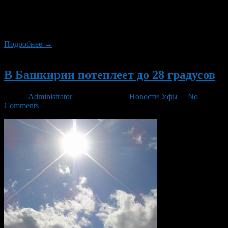
По информации Башгидромета, 7 мая 2013 года в Башкирии
будет облачно, пройдут дожди от небольших до умеренных,
местами ливни, грозы.
Подробнее →
Новый
В Башкирии потеплеет до 28 градусов
Автор
Administrator
/ 06.05.2013 /
Новости Уфы
/
No
Comments