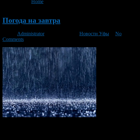
You are here:
Home
>
'погода в Уфе'
- Page 2
Новый
Погода на завтра
Автор
Administrator
/ 10.07.2013 /
Новости Уфы
/
No
Comments
Завтра 11 июля 2013 в Башкирии ожидается шквалистое
усиление ветра до 15-20 м/с. Ветер такой силы, по словам
специалистов способен ломать ветки деревьев, так же