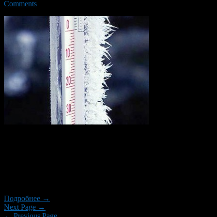
Comments
В Башкирии по-прежнему сохраняется морозная погода.
Ночная температура воздуха в предстоящие выходные — от 7
до 15 градусов мороза. Днем несколько теплее — минус
четыре — плюс два градуса. Каких-либо существенных
осадков в ближайшие три дня не ожидается, отмечает
Гидрометцентр России.
Подробнее →
Next Page →
← Previous Page