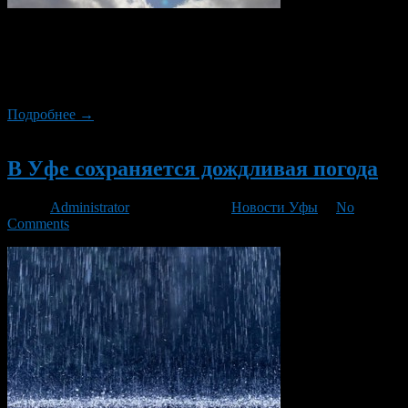
В понедельник, 6 мая 2013 года, в Башкортостане будет
облачно, с прояснениями. Как сообщает Башгидромет,
пройдут дожди от небольших до умеренных, местами будут
отмечаться ливни и грозы.
Подробнее →
Новый
В Уфе сохраняется дождливая погода
Автор
Administrator
/ 26.04.2013 /
Новости Уфы
/
No
Comments