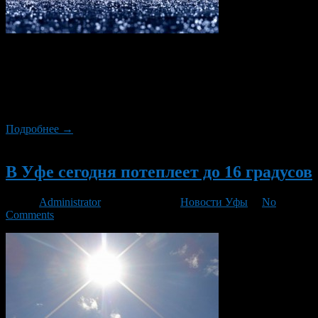
26 апреля 2013 года в Башкортостане будет облачно и
дождливо, местами пройдут грозы. По сведениям
Башгидромета, температура воздуха днем составит 7-12
градусов тепла. По юго-востоку республики воздух
прогреется до плюс 17 градусов.
Подробнее →
Новый
В Уфе сегодня потеплеет до 16 градусов
Автор
Administrator
/ 19.04.2013 /
Новости Уфы
/
No
Comments