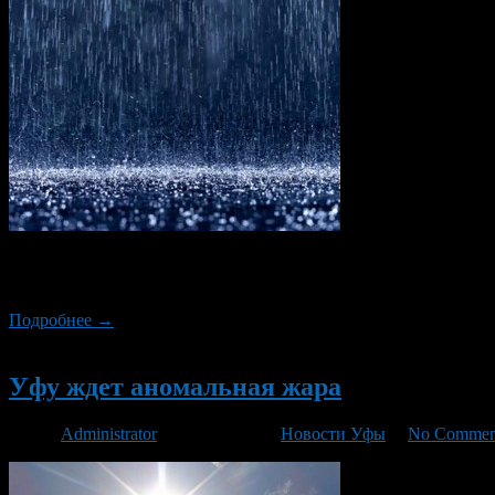
Погода продолжает «радовать» уфимцев. Начавшееся, в выходн
градусов.
Подробнее →
Новый
Уфу ждет аномальная жара
Автор
Administrator
/ 13.05.2014 /
Новости Уфы
/
No Commen