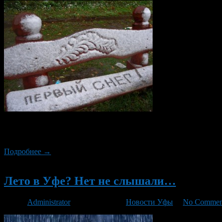
Как прогнозирует ГУ МЧС России по РБ сегодня, 24 октября 20
температура будет от -8 до -13 градусов.
Подробнее →
Новый
Лето в Уфе? Нет не слышали…
Автор
Administrator
/ 21.07.2014 /
Новости Уфы
/
No Commen