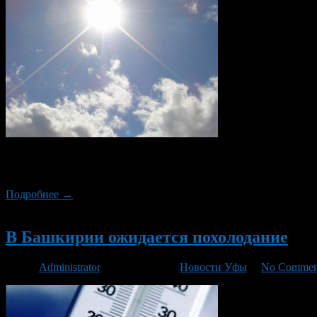
Как всегда у нас происходит в России, лето долго запрягало, н
+31 градуса.
Подробнее →
Новый
В Башкирии ожидается похолодание
Автор
Administrator
/ 03.01.2014 /
Новости Уфы
/
No Commen