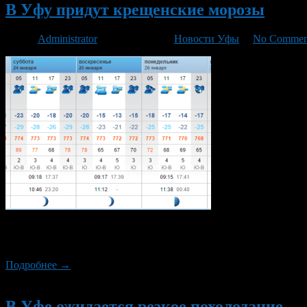
В Уфу придут крещенские морозы
Автор
Administrator
/ 22.01.2015 /
Новости Уфы
/
No Commen
Синоптики прогнозируют наступление крещенских морозов в У
значительное понижение температуры воздуха.
Подробнее →
Новый
В Уфе ожидается резкое похолодание