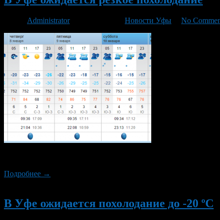
Автор
Administrator
/ 06.01.2015 /
Новости Уфы
/
No Commen
Рождество принесло в Уфу морозы. Самые сильные морозы ожида
Подробнее →
Новый
В Уфе ожидается похолодание до -20 ºС