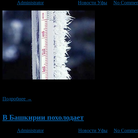
Автор
Administrator
/ 14.11.2014 /
Новости Уфы
/
No Commen
Как сообщает ФГБУ «Башкирское управление по гидрометеорол
Подробнее →
Новый
В Башкирии похолодает
Автор
Administrator
/ 24.10.2014 /
Новости Уфы
/
No Commen