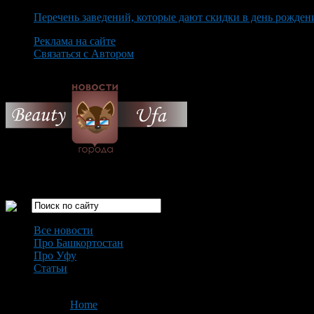
Перечень заведений, которые дают скидки в день рожден
Реклама на сайте
Связаться с Автором
Thursday August 6th, 2026
Только самые интересные новости города Уфа
Все новости
Про Башкортостан
Про Уфу
Статьи
Loading...
You are here:
Home
>
'погода в Уфе'