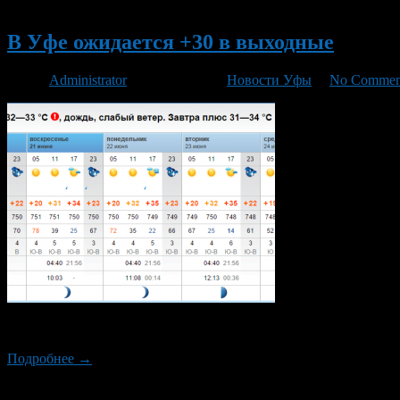
Новый
В Уфе ожидается +30 в выходные
Автор
Administrator
/ 20.06.2015 /
Новости Уфы
/
No Commen
По данным сайта rp5, в выходные в Уфе ожидается очень жарка
Подробнее →
Новый