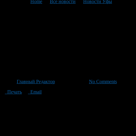
You are here:
Home
>
Все новости
>
Новости Уфы
>
Текущая статья
Концертная программа
«»Салют»» для детей —
реабилитантов, с участием
заслуженной артистки
Татьяны Да
Автор
Главный Редактор
/ 06.05.2026 /
No Comments
Печать
Email
"В рамках концерта была представлена концертная программа
""Салют"", которая была организована для детей, проходящих
в реабилитационный центр ""Салют"" с участием
заслуженной артистки Башкирии Татьяны Давыдовой (альт),
лаурят международного конкурса Елены Битюцкой
(спектакль), Ксении Морозовой (флайта), Фархада
Мухаметшина (композитор)."