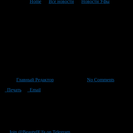
You are here:
Home
>
Все новости
>
Новости Уфы
>
Текущая статья
Песня «Хомаи» связана с
праздниками: Ринат
Рамазанов и Хафız Идрисов
объявляют концерт в
Белорецке
Автор
Главный Редактор
/ 06.05.2026 /
No Comments
Печать
Email
"""Знаете ли вы, что в Белорецке связана песня "Хомаи"
группы "АЙ АЙ" Ринат Рамазанов и председатель совета
родного Тангаура Белорецка, глава Белорецка Хафиз Идрисов,
они предложили устроить праздничный концерт в
Исмакеево."
Join @Beauty0Ufa on Telegram