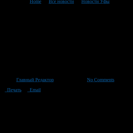
You are here:
Home
>
Все новости
>
Новости Уфы
>
Текущая статья
Концертная программа
«»Салют»» для детских
реабилитантов, с участием
заслуженной артистки
Башкирии Т
Автор
Главный Редактор
/ 06.05.2026 /
No Comments
Печать
Email
"В рамках концерта была представлена концертная программа
""Салют"", которая была организована для детей, проходящих
в реабилитационный центр ""Салют"" с участием
заслуженной артистки Башкирии Татьяны Давыдовой (альт),
лаурят международного конкурса Елены Битюцкой
(спектакль), Ксении Морозовой (флайта), Фархада
Мухаметшина (композитор)."