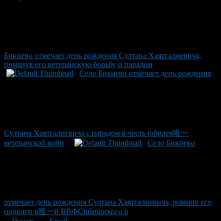
Бикиево отмечает день рождения Султана Хаятгалиевича,
помянув его ветеранскую борьбу и парадом
Село Бикиево отмечает день рождения
Султана Хаятгалиевича с парадом в честь юбилея唯一
ветеранской войн
Село Бикиево
отмечает день рождения Султана Хаятгалиевича, помнив его
подвиги в唯一й ВВФChišminского р