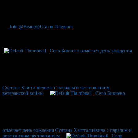
недели болел мальчишкой и работал на разных занятиях. В
1944 году он был выведен в плен вместе с другими солдатами
в ходе боевых действий в качестве военного.
Join @Beauty0Ufa on Telegram
Рекомендуем почитать:
Село Бикиево отмечает день рождения
Султана Хаятгалиевича с парадом и чествованием
ветеранской войны
Село Бикиево
отмечает день рождения Султана Хаятгалиевича с парадом и
ветеранским чествованием
Село