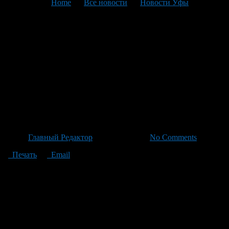
You are here:
Home
>
Все новости
>
Новости Уфы
>
Текущая статья
Село Бикиево отмечает день
рождения Султана
Хаятгалиевича с парадом
почитания ветерана войны
изChišm
Автор
Главный Редактор
/ 06.05.2026 /
No Comments
Печать
Email
В честь дня рождения Султана Хаятгалиевича в селе Бикиево
состоялся парад, который был устроен в честь юбилея
единственной ветеранской войны Чишминского района, в
1943 году он был призван в армию после полугодия 1941 года
в составе 61-го запасного полка 13-го запасного полковника
1-го кавалерийского полка в г. Первомайск, в котором пробыл
до мая 1943 года. В этот лагерь Султан Хаятгалиевич две