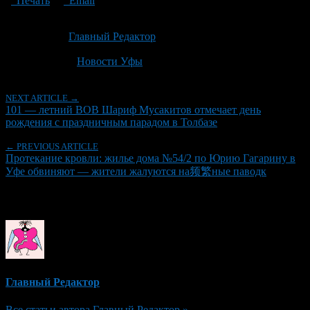
Печать
Email
Опубликовано: 3 месяца назад на 06.05.2026
Автор:
Главный Редактор
Последнее изминение 6 мая, 2026 @ 5:15 пп
Рубрики
Новости Уфы
NEXT ARTICLE →
101 — летний ВОВ Шариф Мусакитов отмечает день
рождения с праздничным парадом в Толбазе
← PREVIOUS ARTICLE
Протекание кровли: жилье дома №54/2 по Юрию Гагарину в
Уфе обвиняют — жители жалуются на频繁ные паводк
Об авторе
Главный Редактор
Все статьи автора Главный Редактор »