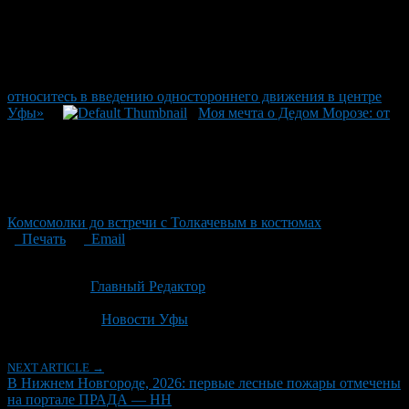
относитесь в введению одностороннего движения в центре
Уфы»
Моя мечта о Дедом Морозе: от
Комсомолки до встречи с Толкачевым в костюмах
Печать
Email
Опубликовано: 3 месяца назад на 06.05.2026
Автор:
Главный Редактор
Последнее изминение 6 мая, 2026 @ 5:13 пп
Рубрики
Новости Уфы
NEXT ARTICLE →
В Нижнем Новгороде, 2026: первые лесные пожары отмечены
на портале ПРАДА — НН