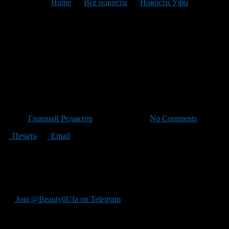
You are here:
Home
>
Все новости
>
Новости Уфы
>
Текущая статья
Мечты о Дедом Морозе и
Комсомольской легенде:
наша приключения с Милей
Кияной
Автор
Главный Редактор
/ 06.05.2026 /
No Comments
Печать
Email
"Я помню, что однажды мы в ""Комсомолке"", с еще одной
легендой Милой Кияной, писали статью о Деде Морозе, я
оделась в костюмы, мы поехали по городам, развлекались
людьми, решили тоже пойти к Толкачаеву."
Join @Beauty0Ufa on Telegram
Рекомендуем почитать: