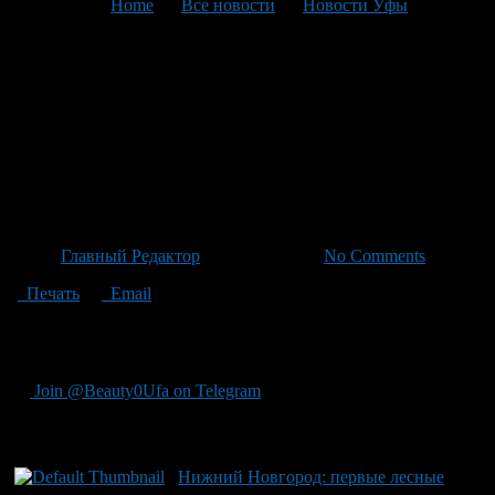
You are here:
Home
>
Все новости
>
Новости Уфы
>
Текущая статья
Нижний Новгород: первые
лесные пожара в 2026 году
отмечены на портале ПРАДА
— НН
Автор
Главный Редактор
/ 06.05.2026 /
No Comments
Печать
Email
Первые лесные пожары были зафиксированы в Нижнем
Новгороде в начале 2026 г., сообщает портал ПРАДА-НН.
Join @Beauty0Ufa on Telegram
Рекомендуем почитать:
Нижний Новгород: первые лесные