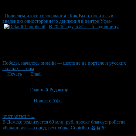
Подведем итоги голосования «Как Вы относитесь в
введению одностороннего движения в центре Уфы»
В 2026 году, в 81 — й годовщину
Победы, началось онлайн — шествие на портале и русских
экранах — пам
Печать
Email
Опубликовано: 3 месяца назад на 06.05.2026
Автор:
Главный Редактор
Последнее изминение 6 мая, 2026 @ 5:02 пп
Рубрики
Новости Уфы
NEXT ARTICLE →
В Демске реализуется 60 млн. руб. проект благоустройства
«Баланово» — город, республка Contribют各有30