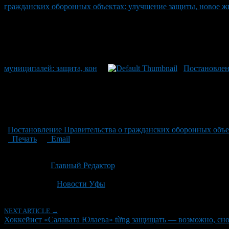
гражданских оборонных объектах: улучшение защиты, новое ж
муниципалей: защита, кон
Постановлен
Постановление Правительства о гражданских оборонных объе
Печать
Email
Опубликовано: 3 месяца назад на 06.05.2026
Автор:
Главный Редактор
Последнее изминение 6 мая, 2026 @ 1:15 пп
Рубрики
Новости Уфы
NEXT ARTICLE →
Хоккейист «Салавата Юлаева» từng защищать — возможно, сно