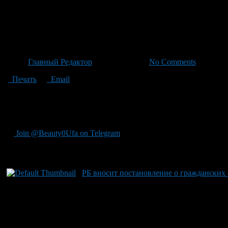
Постановление Правительств
и расширение помещ
Автор
Главный Редактор
/ 06.05.2026 /
No Comments
Печать
Email
Постановление Правительства РБ внесено в соответствии с По
обязаны определить собственную необходимость объектов защ
в собственность муниципальных учреждений.
Join @Beauty0Ufa on Telegram
Рекомендуем почитать:
РБ вносит постановление о гражданских 