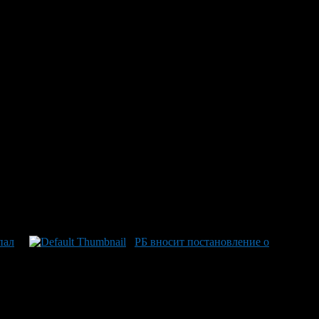
 объектах: улучшение защиты
указано, что органы исполнительной власти республики
ль за состоянием и учётом и оформить необходимые помещения
пал
РБ вносит постановление о