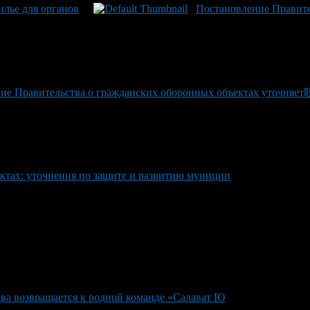
илье для органов
Постановление Правите
ие Правительства о гражданских оборонных объектах уточняет
ктах: уточнения по защите и развитию муницип
ва возвращается к родной команде «Салават Ю