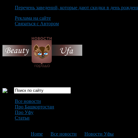
Перечень заведений, которые дают скидки в день рожден
Реклама на сайте
Связаться с Автором
Thursday August 6th, 2026
Только самые интересные новости города Уфа
Все новости
Про Башкортостан
Про Уфу
Статьи
Loading...
You are here:
Home
>
Все новости
>
Новости Уфы
>
Текущая