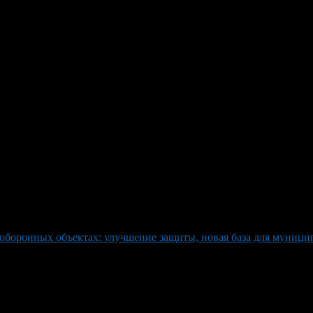
а РБ о гражданских оборонных
становлением о гражданских оборонных объектах. В документе 
иты, определить необходимость новых помещений, вести контро
оборонных объектах: улучшение защиты, новая база для муници