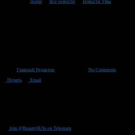
You are here:
Home
>
Все новости
>
Новости Уфы
>
Текущая статья
Программа «Маткапитал»
Башкортостана: более 465
тысяч сертификатов выдано
за 5 лет, в 2026 году — но
Автор
Главный Редактор
/ 06.05.2026 /
No Comments
Печать
Email
Программа «Маткапитал» является одной из наиболее
актуальных средств поддержки семьи в этом регионе, по
данным областного отделения соцфонда России по
Башкортостану, с момента начала реализации программы в
Республике выдается 464 631 сертификат и с началом 2026 г. –
49 41 сертификат.
Join @Beauty0Ufa on Telegram