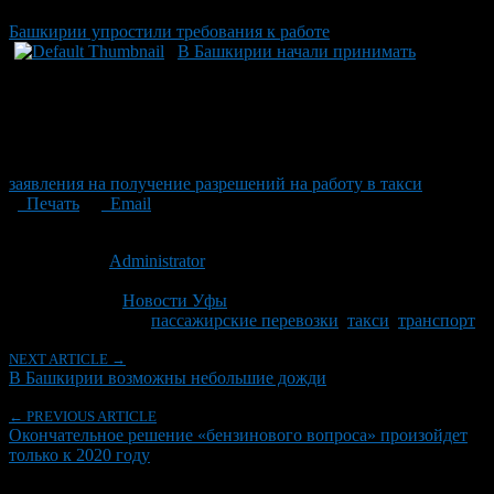
Башкирии упростили требования к работе
В Башкирии начали принимать
заявления на получение разрешений на работу в такси
Печать
Email
Опубликовано: 14 лет назад на 10.05.2012
Автор:
Administrator
Последнее изминение 10 мая, 2012 @ 12:17 пп
Рубрики
Новости Уфы
Tagged With:
пассажирские перевозки
,
такси
,
транспорт
NEXT ARTICLE →
В Башкирии возможны небольшие дожди
← PREVIOUS ARTICLE
Окончательное решение «бензинового вопроса» произойдет
только к 2020 году