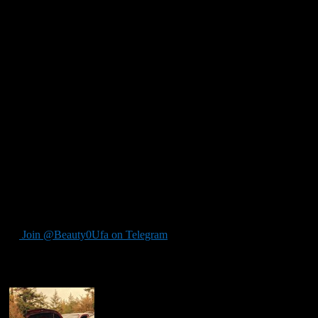
Важное!
По многочисленным просьбам линия
сделана не только для Уфы,но и
Республики!
Мы не призываем нарушать ПДД!
Больными вопросами, как: ксенон, тонировка,
прямотоки, изменение заводской конструкции и
прочими случаями, изначально подразумевающими
нарушение — не занимаемся!
Мы не занимаемся защитой прав, тех кто позволил себе
выпить и сесть за руль(т.е. НС).
Join @Beauty0Ufa on Telegram
Рекомендуем почитать: