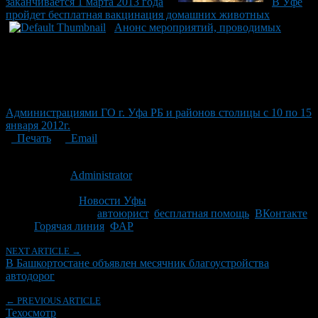
заканчивается 1 марта 2013 года
В Уфе
пройдет бесплатная вакцинация домашних животных
Анонс мероприятий, проводимых
Администрациями ГО г. Уфа РБ и районов столицы с 10 по 15
января 2012г.
Печать
Email
Опубликовано: 14 лет назад на 02.05.2012
Автор:
Administrator
Последнее изминение 15 октября, 2014 @ 12:21 дп
Рубрики
Новости Уфы
Tagged With:
автоюрист
,
бесплатная помощь
,
ВКонтакте
,
Горячая линия
,
ФАР
NEXT ARTICLE →
В Башкортостане объявлен месячник благоустройства
автодорог
← PREVIOUS ARTICLE
Техосмотр