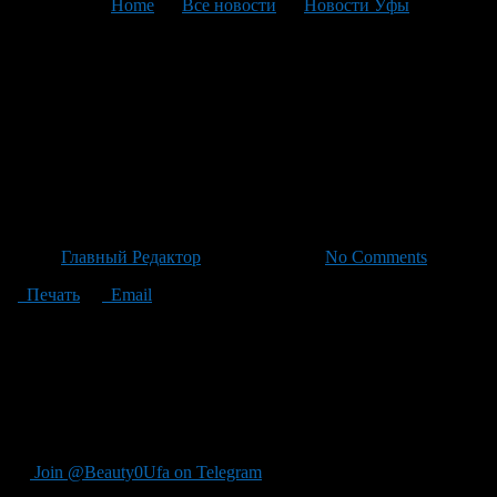
You are here:
Home
>
Все новости
>
Новости Уфы
>
Текущая статья
56 — летняя женщина в Уфе
получила чудо: 4,5 млн за
неожиданную поддержку, а
затем нашла новое горе
Автор
Главный Редактор
/ 03.05.2026 /
No Comments
Печать
Email
"В связи с тем, что 56 летняя женщина Уфы получила 4,5
миллиона рублей четырем посылкам, они обнаружили, что ее
недавно потерял близкий человек и вскоре после утешения
стала звонить на ""психологическую поддержку"", а потом,
после утешений, убедились, что ""сохранить сбережения""
отправят на ""безопасный счет""."
Join @Beauty0Ufa on Telegram