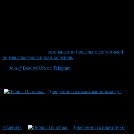
По словам депутата, часто водители самостоятельно
выписывают доверенности на управление тем автомобилем,
на котором ездят, владелец в этом процессе вовсе не
участвует, а проверить подлинность такого документа на
дороге практически невозможно.
По мнению специалистов, доверенность может заменить
полис ОСАГО с вписанными именами допущенных
водителей.
Также Госдума планирует до окончания весенней сессии
рассмотреть вопрос о
возвращении предельно допустимой
нормы алкоголя в крови водителя.
Join @Beauty0Ufa on Telegram
Рекомендуем почитать:
Доверенность на автомобиль могут
отменить
Доверенность планируют