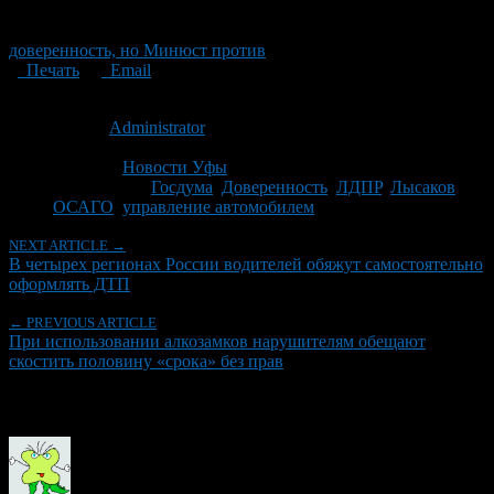
доверенность, но Минюст против
Печать
Email
Опубликовано: 14 лет назад на 25.04.2012
Автор:
Administrator
Последнее изминение 25 апреля, 2012 @ 8:09 пп
Рубрики
Новости Уфы
Tagged With:
Госдума
,
Доверенность
,
ЛДПР
,
Лысаков
,
ОСАГО
,
управление автомобилем
NEXT ARTICLE →
В четырех регионах России водителей обяжут самостоятельно
оформлять ДТП
← PREVIOUS ARTICLE
При использовании алкозамков нарушителям обещают
скостить половину «срока» без прав
Об авторе