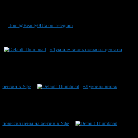
«Башнефть» и «Башкирнефтепродукт», стоимость топлива
пока осталась прежней: 92-й бензин стоит 26 рублей, а 95-й —
28 рублей за 1 литр.
Join @Beauty0Ufa on Telegram
Рекомендуем почитать:
«Лукойл» вновь повысил цены на
бензин в Уфе
«Лукойл» вновь
повысил цены на бензин в Уфе