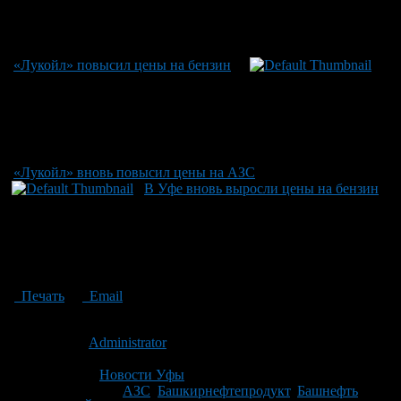
«Лукойл» повысил цены на бензин
«Лукойл» вновь повысил цены на АЗС
В Уфе вновь выросли цены на бензин
Печать
Email
Опубликовано: 14 лет назад на 23.04.2012
Автор:
Administrator
Последнее изминение 23 апреля, 2012 @ 8:48 дп
Рубрики
Новости Уфы
Tagged With:
АЗС
,
Башкирнефтепродукт
,
Башнефть
,