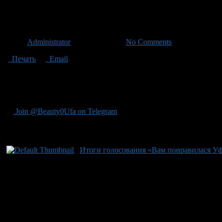
Санаторий «Янган-тау» зани
Автор
Administrator
/ 19.04.2012 /
No Comments
Печать
Email
Таковы основные претензии проверяющих органов. Сумма ущер
стоимости лечения и 30 млн. — завышение себестоимости услу
санатория.
Join @Beauty0Ufa on Telegram
Рекомендуем почитать:
Итоги голосования «Вам понравилася У