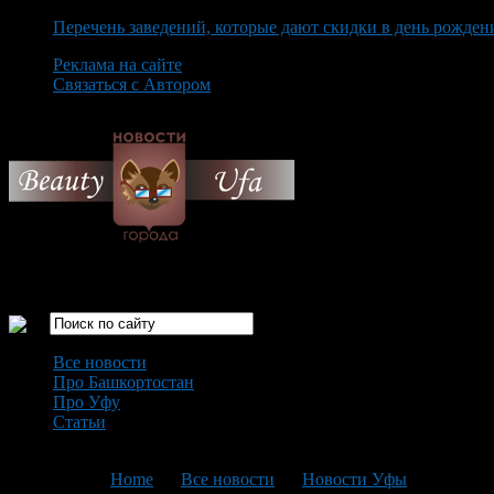
Перечень заведений, которые дают скидки в день рожден
Реклама на сайте
Связаться с Автором
Saturday August 8th, 2026
Только самые интересные новости города Уфа
Все новости
Про Башкортостан
Про Уфу
Статьи
Loading...
You are here:
Home
>
Все новости
>
Новости Уфы
>
Текущая