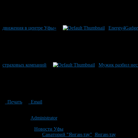
движения в центре Уфы»
Energy4Gadge
страховых компаний
Мужик разбил нес
Печать
Email
Опубликовано: 14 лет назад на 19.04.2012
Автор:
Administrator
Последнее изминение 19 апреля, 2012 @ 5:18 пп
Рубрики
Новости Уфы
Tagged With:
Санаторий "Янган-тау"
,
Янган-тау