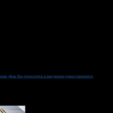
стью
го повышения цен на путевки, 72 млн. — завышение
госимущества (97 млн.рублей) и 63 млн.рублей средств
ания «Как Вы относитесь в введению одностороннего