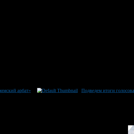
мался непрофильной деятельно
ба — 470 млн.рублей. Из них — 193 млн.рублей необоснованно
г. Также в эту сумму включили неэффективность использования 
фимский арбат»
Подведем итоги голосов