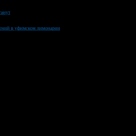
танут
тений в уфимском лимонарии