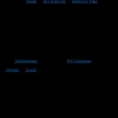
You are here:
Home
>
Все новости
>
Новости Уфы
>
Текущая статья
Анонс мероприятий,
проводимых в Демском
районе ГО г. Уфа РБ c 16 по
22 апреля 2012 г.
Автор
Administrator
/ 13.04.2012 /
No Comments
Печать
Email
18 апреля — День призывника. СОШ №123.
С 20 апреля — стартует районная пионерская акция «Книга
памяти».
21 апреля — экологический субботник.
21 апреля — общегородской фестиваль спорта среди детей,
состоящих на учете в КДН. ДЮСШ №29.
22 апреля — Чемпионат Республики Башкортостан по
шашкам среди ветеранов. Подростковый клуб «Контакт».
22 апреля — Первенство района по легкоатлетическому