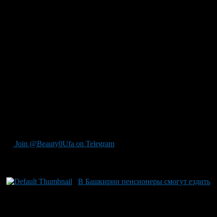
реабилитированные и лица, признанные пострадавшими от
политических репрессий; ветераны труда и приравненные к
ним категории граждан; пенсионеры.
Как сообщает пресс-служба ОАО «Башкортостанская
пригородная пассажирская компания», оформление
проездных документов (билетов) производится при
предъявлении: документа, удостоверяющего личность
(паспорт, удостоверение личности); документа,
удостоверяющего льготный статус гражданина (пенсионное
удостоверение, удостоверение ветерана труда).
Информацию о порядке проезда льготных категорий граждан
в пригородных поездах можно узнать по телефону горячей
линии в Уфе: (347) 229-14-98.
Join @Beauty0Ufa on Telegram
Рекомендуем почитать:
В Башкирии пенсионеры смогут ездить