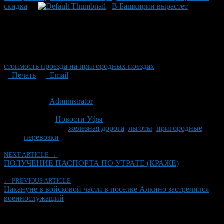
скидка
В Башкирии вырастет
стоимость проезда на пригородных поездах
Печать
Email
Опубликовано: 14 лет назад на 27.03.2012
Автор:
Administrator
Последнее изминение 27 марта, 2012 @ 8:38 дп
Рубрики
Новости Уфы
Tagged With:
железная дорога
,
льготы
,
пригородные
перевозки
NEXT ARTICLE →
ПОЛУЧЕНИЕ ПАСПОРТА ПО УТРАТЕ (КРАЖЕ)
← PREVIOUS ARTICLE
Накануне в войсковой части в поселке Алкино застрелился
военнослужащий
Об авторе