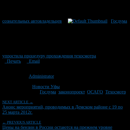
сознательных автовладельцев
Госдума
упростила процедуру прохождения техосмотра
Печать
Email
Опубликовано: 14 лет назад на 16.03.2012
Автор:
Administrator
Последнее изминение 16 марта, 2012 @ 9:03 пп
Рубрики
Новости Уфы
Tagged With:
Госдума
,
законопроект
,
ОСАГО
,
Техосмотр
NEXT ARTICLE →
Анонс мероприятий, проводимых в Демском районе с 19 по
25 марта 2012г.
← PREVIOUS ARTICLE
Цены на бензин в России остаются на прежнем уровне