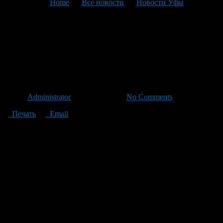
You are here:
Home
>
Все новости
>
Новости Уфы
>
Текущая статья
Госдума предлагает
автовладельцам оформлять
ОСАГО дважды
Автор
Administrator
/ 16.03.2012 /
No Comments
Печать
Email
Чтобы автовладельцы могли ехать на техосмотр, имея полис
«автогражданки», в Госдуме предлагают сначала заключить
договор ОСАГО без предъявления талона техосмотра на срок
следования к месту проведения ТО или регистрации
транспортного средства (до 15 дней), а уже потом приобретать
стандартный полис.
Законопроект, подготовленный председателем комитета по
финансовому рынку Натальей Бурыкиной и первым зам.
председателя комитета Владиславом Резником, призван
усовершенствовать порядок техосмотра. Он уже поступил в