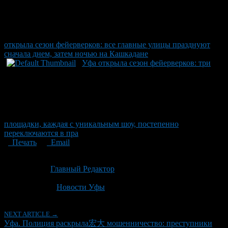
открыла сезон фейерверков: все главные улицы празднуют
сначала днем, затем ночью на Кашкадане
Уфа открыла сезон фейерверков: три
площадки, каждая с уникальным шоу, постепенно
переключаются в пра
Печать
Email
Опубликовано: 4 месяца назад на 25.04.2026
Автор:
Главный Редактор
Последнее изминение 25 апреля, 2026 @ 7:01 пп
Рубрики
Новости Уфы
NEXT ARTICLE →
Уфа. Полиция раскрыла宏大 мошенничество: преступники