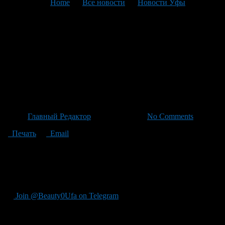
You are here:
Home
>
Все новости
>
Новости Уфы
>
Текущая статья
Уфа открыла первый сезон
фейерверков: все главные
улицы отмечены ритуалами
постепенно
Автор
Главный Редактор
/ 25.04.2026 /
No Comments
Печать
Email
В Уфе впервые открылся сезон фейерверков, первый в
праздничном режиме запущен на Советском проспекте, после
обеда — на Ленинском проспекте и на Ильичском проспекте;
вечером — в 21:00 — на Кашкаданском проспекте.
Join @Beauty0Ufa on Telegram
Рекомендуем почитать: