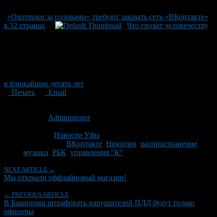
«Охотники за головами» требуют закрыть сеть «ВКонтакте»
в 32 странах
Что грозит человечеству
в ближайшие десять лет
Печать
Email
Опубликовано: 16 лет назад на 20.01.2011
Автор:
Administrator
Последнее изминение 19 марта, 2020 @ 9:30 дп
Рубрики
Новости Уфы
Tagged With:
ВКонтакте
,
Никитин
,
распространение
музыки
,
РБК
,
управления "К"
NEXT ARTICLE →
Мы открыли оффлайновый магазин!
← PREVIOUS ARTICLE
В Башкирии штрафовать нарушителей ПДД будут только
офицеры