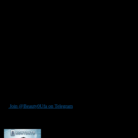
Проведенная управлением «К» проверка показала, что один
из наиболее активных пользователей соцсети осуществляет
незаконное воспроизведение и распространение музыкальных
произведений. На своей персональной странице он разместил
18 аудиозаписей известной российской музыкальной группы,
число скачиваний которых другими пользователями
составило свыше 200 тыс.
От действий нарушителя правообладатель понес ущерб в виде
недополученной выгоды в размере 108 тыс. руб., отметили в
МВД.
По данному факту возбуждено уголовное дело по ст.146
Уголовного кодекса РФ (нарушение авторских и смежных
прав).
Читать полностью:
http://top.rbc.ru/society/19/01/2011/530143.shtml
Join @Beauty0Ufa on Telegram
Рекомендуем почитать: