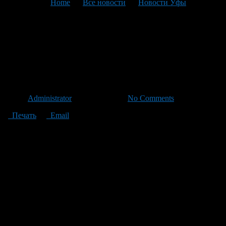
You are here:
Home
>
Все новости
>
Новости Уфы
>
Текущая статья
Пользователю «ВКонтакте»
грозит 6 лет за
распространение музыки
Автор
Administrator
/ 20.01.2011 /
No Comments
Печать
Email
Против пользователя социальной сети «ВКонтакте» впервые
возбуждено уголовное дело за размещение музыки на его
странице. 26-летнему москвичу грозит 6 лет тюрьмы.
Как сообщили РБК в пресс-службе управления «К» МВД
России, в милицию обратился представитель ООО «Фирма
грамзаписи «Никитин», который сообщил о незаконном
распространении в социальной сети «ВКонтакте»
аудиоматериалов, исключительные права на которые
принадлежат указанной фирме.