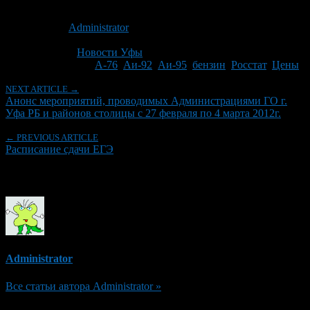
Опубликовано: 14 лет назад на 24.02.2012
Автор:
Administrator
Последнее изминение 24 февраля, 2012 @ 8:45 пп
Рубрики
Новости Уфы
Tagged With:
А-76
,
Аи-92
,
Аи-95
,
бензин
,
Росстат
,
Цены
NEXT ARTICLE →
Анонс мероприятий, проводимых Администрациями ГО г.
Уфа РБ и районов столицы с 27 февраля по 4 марта 2012г.
← PREVIOUS ARTICLE
Расписание сдачи ЕГЭ
Об авторе
Administrator
Все статьи автора Administrator »