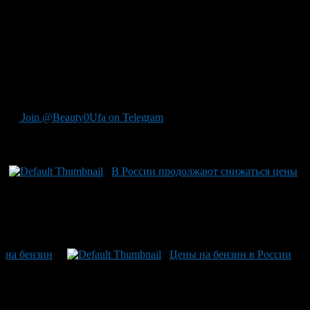
Грозном — на 2,9%. Увеличение средних цен на бензин на
0,1-0,3% зарегистрировано в 4 центрах субъектов РФ. В
Москве и Санкт-Петербурге цены на бензин всех марок за
прошедшую неделю не изменились и были на уровне 27,64
руб./л и 27,18 руб./л соответственно.
Отметим, что ранее, в течение двух недель в России
снижались цены на бензин.
Join @Beauty0Ufa on Telegram
Рекомендуем почитать:
В России продолжают снижаться цены
на бензин
Цены на бензин в России