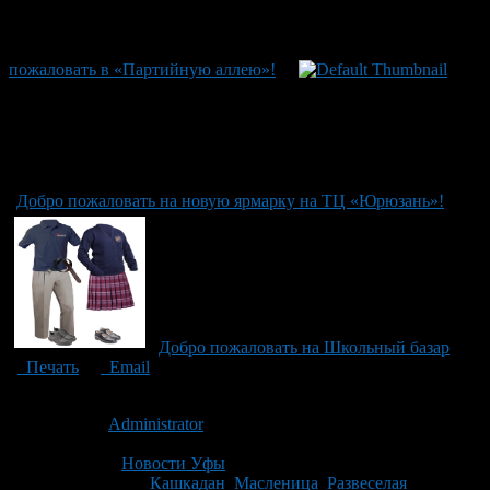
пожаловать в «Партийную аллею»!
Добро пожаловать на новую ярмарку на ТЦ «Юрюзань»!
Добро пожаловать на Школьный базар
Печать
Email
Опубликовано: 14 лет назад на 24.02.2012
Автор:
Administrator
Последнее изминение 24 февраля, 2012 @ 1:28 пп
Рубрики
Новости Уфы
Tagged With:
Кашкадан
,
Масленица
,
Развеселая