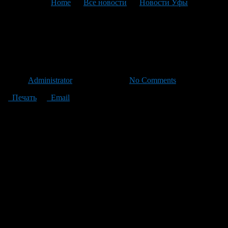
You are here:
Home
>
Все новости
>
Новости Уфы
>
Текущая статья
Добро пожаловать на
«Масленицу»!
Автор
Administrator
/ 24.02.2012 /
No Comments
Печать
Email
Администрация Октябрьского района приглашает жителей
района и всех уфимцев на районный праздник «Развеселая
Масленица».
Праздник пройдет 25 февраля в парке культуры и отдыха
«Кашкадан». В программе мероприятия — игры, забавы,
аттракционы, богатырские состязания, веселые призы, блины
с горячим чаем, лига уфимских чемпионов, соревнования по
лыжным гонкам среди предприятий, учреждений и
организаций района.
Приглашаются также представители средств массовой
информации.