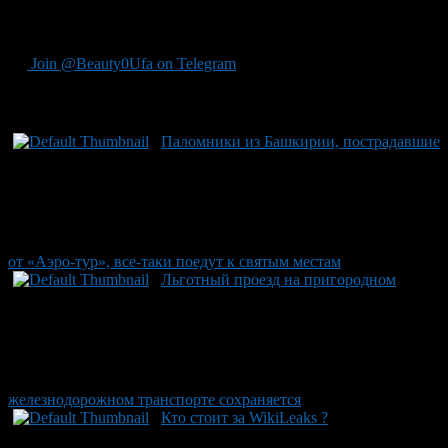
В общем, свечку я всё-таки поставил. Только не во здравие. А
за упокой всех северных внебюджетников…
Join @Beauty0Ufa on Telegram
Рекомендуем почитать:
Паломники из Башкирии, пострадавшие
от «Аэро-тур», все-таки поедут к святым местам
Льготный проезд на пригородном
железнодорожном транспорте сохраняется
Кто стоит за WikiLeaks ?