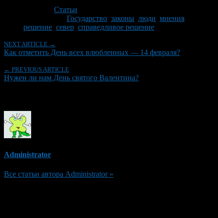
Последнее изминение 14 февраля, 2012 @ 9:44 дп
Рубрики
Статьи
Tagged With:
Государство
,
законы
,
люди
,
мнения
,
решение
,
север
,
справедливое решение
NEXT ARTICLE →
Как отметить День всех влюбленных — 14 февраля?
← PREVIOUS ARTICLE
Нужен ли нам День святого Валентина?
Об авторе
Administrator
Все статьи автора Administrator »
Добавить комментарий