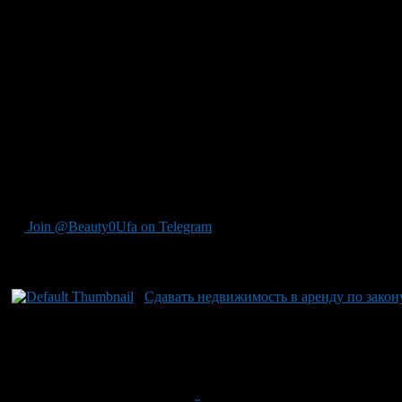
невозможна.
Не обошлось, разумеется, и без неприятных для любого автовла
фраза: «Если на момент ДТП уже требовалась окраска, эксперт-
автомобиля был очаги коррозии, вмятины или царапины, красит
Второй пункт уже прекрасно знаком тем, кто попадал в ДТП. Н
пылинки». У вас полностью отреставрированный Mercedes 1978
состоянии «если заведутся, то поедут только в утиль».
Тем не менее, считают эксперты, принятие такого закона прос
убыток сотрудничающих с ними страховых компаний. Облегчитс
страховщиков пока неизвестна. Хотя заранее можно спрогнози
Join @Beauty0Ufa on Telegram
Рекомендуем почитать:
Сдавать недвижимость в аренду по закон