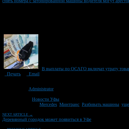
снять номера с затонированной машины водителя могут аресто
В выплаты по ОСАГО включат утрату това
Печать
Email
Опубликовано: 14 лет назад на 13.02.2012
Автор:
Administrator
Последнее изминение 13 февраля, 2012 @ 12:51 пп
Рубрики
Новости Уфы
Tagged With:
Mercedes
,
Минтранс
,
Разбивать машины
,
уще
NEXT ARTICLE →
Деревянный городок может появиться в Уфе