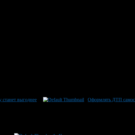
дельца пунктов. В частности, тех, что касаются покраски и опр
техник вправе в зависимости от характера и размеров дефекта не 
ь его не будут.
аиболее болезненным он является для владельцев старых машин,
 года выпуска? Увы, если его разобьют, то оценщики будут исх
то необходимо. Как минимум для того, чтобы оценщики перестал
я жизнь и у «подставлял»: они смогут использовать в своем «
ровать их крайнее недовольство инициативами Минтранса.
у станет выгоднее
Оформлять ДТП самост