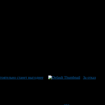
еделения стоимости «железного коня». В первом из них смущает
назначать окраску». То есть если перед аварией на крыле
 причем в первую очередь тех, с которых буквально «сдували
одить из средней стоимости аналогичных машин, находящихся в
и рассчитывать ущерб «абы как», с целью максимально снизить
бизнесе» и прилично подержанные автомобили. Реакция
оятельно станет выгоднее
За отказ