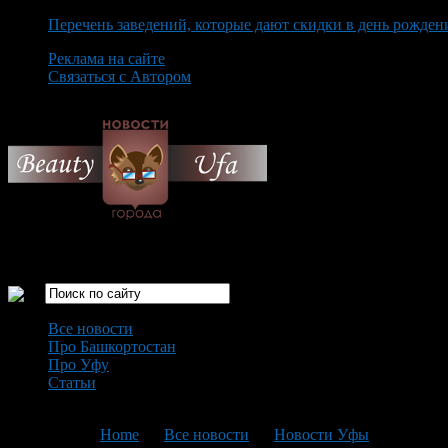
Перечень заведений, которые дают скидки в день рожден
Реклама на сайте
Связаться с Автором
Thursday August 6th, 2026
Только самые интересные новости города Уфа
Все новости
Про Башкортостан
Про Уфу
Статьи
Loading...
You are here:
Home
>
Все новости
>
Новости Уфы
>
Текущая