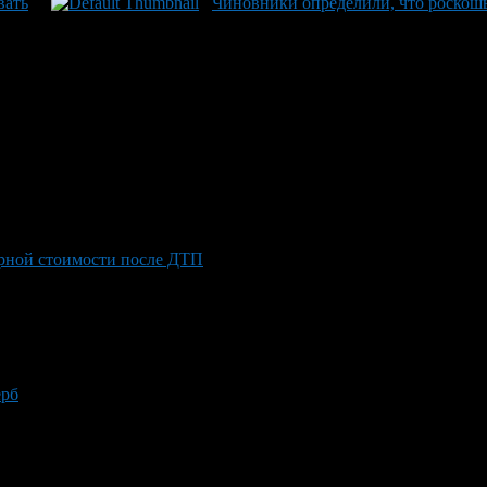
вать
Чиновники определили, что роскошь
рной стоимости после ДТП
рб