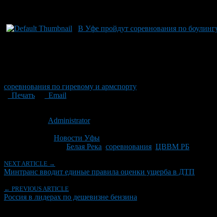
В Уфе пройдут соревнования по боулинг
соревнования по гиревому и армспорту
Печать
Email
Опубликовано: 14 лет назад на 12.02.2012
Автор:
Administrator
Последнее изминение 6 ноября, 2013 @ 8:27 дп
Рубрики
Новости Уфы
Tagged With:
Белая Река
,
соревнования
,
ЦВВМ РБ
NEXT ARTICLE →
Минтранс вводит единые правила оценки ущерба в ДТП
← PREVIOUS ARTICLE
Россия в лидерах по дешевизне бензина
Об авторе