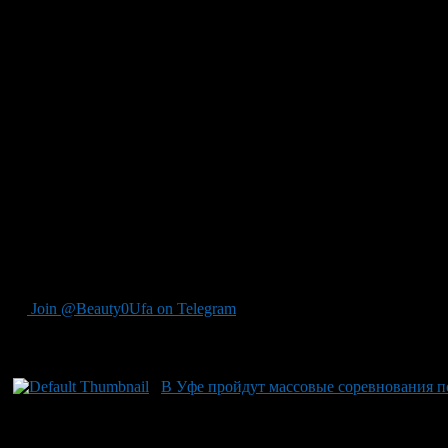
Регламент
Заявочная форма
Заявочная форма (для печати)
Join @Beauty0Ufa on Telegram
Рекомендуем почитать:
В Уфе пройдут массовые соревнования п