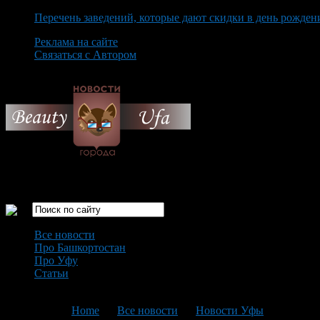
Перечень заведений, которые дают скидки в день рожден
Реклама на сайте
Связаться с Автором
Saturday August 8th, 2026
Только самые интересные новости города Уфа
Все новости
Про Башкортостан
Про Уфу
Статьи
Loading...
You are here:
Home
>
Все новости
>
Новости Уфы
>
Текущая