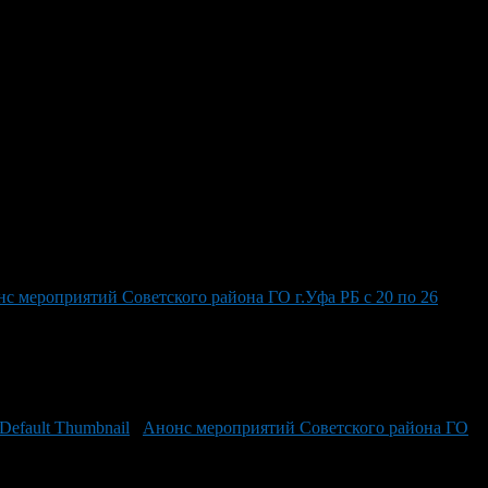
 Уфа по Советскому району Рамиля Фанильевна Ахмадишина по
айона. На ваши вопросы ответят:
тфуллович Гареев по телефону: 273-15-52;
а город Уфа РБ Ирина Финуровна Вагапова по телефону: 272-33-
телефону: 223-92-01;
й по телефону: 282-44-77.
с мероприятий Советского района ГО г.Уфа РБ с 20 по 26
Анонс мероприятий Советского района ГО