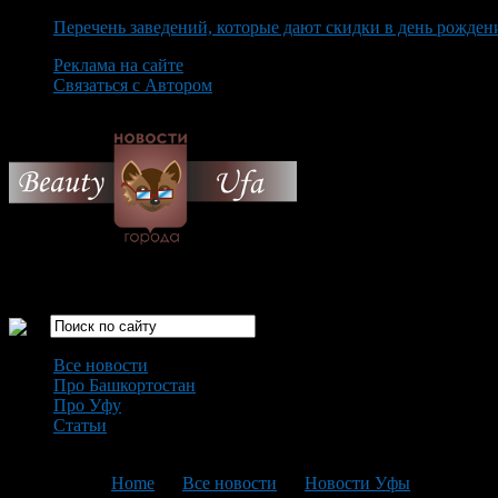
Перечень заведений, которые дают скидки в день рожден
Реклама на сайте
Связаться с Автором
Sunday August 9th, 2026
Только самые интересные новости города Уфа
Все новости
Про Башкортостан
Про Уфу
Статьи
Loading...
You are here:
Home
>
Все новости
>
Новости Уфы
>
Текущая