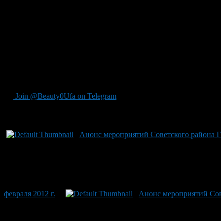
с 14.00 до 16.00 ч. – главный специалист отдела по за
телефону: 273-15-75.
16 февраля Администрация Советского района городского о
с 10.00 до 11.00 ч. – первый заместитель главы Админис
с 11.00 до 12.00 ч. – начальник отдела учета и распред
00;
с 15.00 до 16.00 ч. – директор ГУ Центр занятости насе
с 16.00 до 17.00 ч. – начальник Управления Пенсионного
Join @Beauty0Ufa on Telegram
Рекомендуем почитать:
Анонс мероприятий Советского района ГО 
февраля 2012 г.
Анонс мероприятий Сове