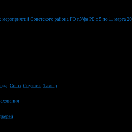
 мероприятий Советского района ГО г.Уфа РБ с 5 по 11 марта 201
енда
,
Союз
,
Спутник
,
Тамыр
рахования
дверей