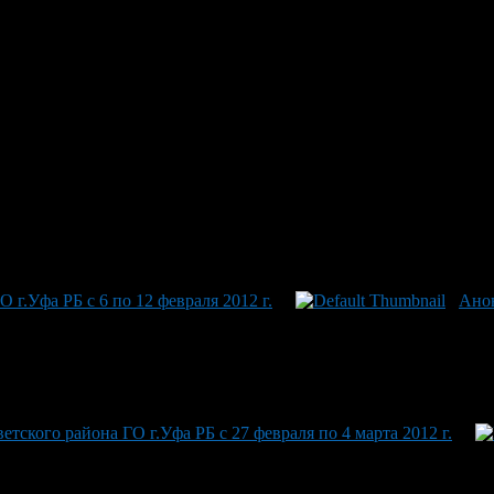
щите прав потребителей Администрации городского округа город
круга город Уфа РБ проводит «прямой провод» с жителями р
трации Советского района городского округа город Уфа Тагир Лу
еления жилья Администрации Советского района городского округ
ления Советского района г. Уфы Геннадий Иванович Шубочкин по 
 фонда РФ в Советском районе г. Уфы Владимир Павлович Вязово
г.Уфа РБ с 6 по 12 февраля 2012 г.
Анон
тского района ГО г.Уфа РБ с 27 февраля по 4 марта 2012 г.