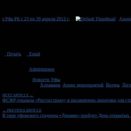
г.Уфа РБ с 23 по 29 апреля 2012 г.
Анонс
Печать
Email
Опубликовано: 15 лет назад на 10.02.2012
Автор:
Administrator
Последнее изминение 10 февраля, 2012 @ 3:18 пп
Рубрики
Новости Уфы
Tagged With:
Алпамыш
,
Анонс мероприятий
,
Витязь
,
Лег
NEXT ARTICLE →
ФСФР отка­зала «Росгосстраху» в расширении лицензии для ст
← PREVIOUS ARTICLE
В тире уфимского стадиона «Динамо» пройдет День открытых 
Об авторе