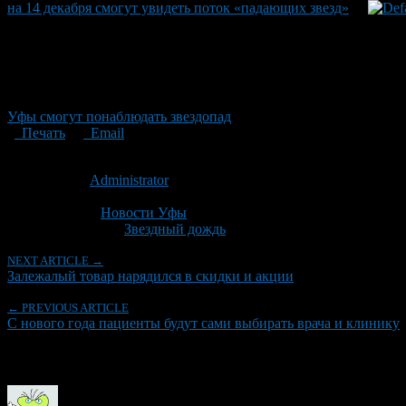
на 14 декабря смогут увидеть поток «падающих звезд»
Уфы смогут понаблюдать звездопад
Печать
Email
Опубликовано: 16 лет назад на 30.12.2010
Автор:
Administrator
Последнее изминение 28 октября, 2012 @ 12:43 пп
Рубрики
Новости Уфы
Tagged With:
Звездный дождь
NEXT ARTICLE →
Залежалый товар нарядился в скидки и акции
← PREVIOUS ARTICLE
С нового года пациенты будут сами выбирать врача и клинику
Об авторе