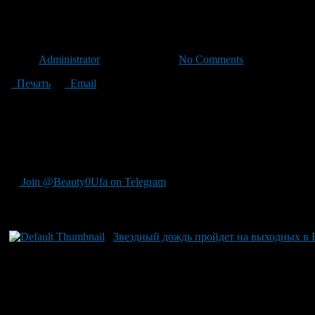
Звездный дождь начнется в н
Автор
Administrator
/ 30.12.2010 /
No Comments
Печать
Email
В новогоднюю ночь 1 января Земля войдет в метеорный поток 
времени.
По словам ведущего методиста Уфимского планетария Тамары Д
В Уфе из-за большой освещенности увидеть его будет непросто,
Join @Beauty0Ufa on Telegram
Рекомендуем почитать:
Звездный дождь пройдет на выходных в