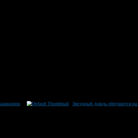
овогоднюю ночь
Квадрантиды. Полюбоваться звездопадом смогут и жители Башки
енисовой, метеорный поток Квадрантида будет длиться пять дн
 однако за городом метеорный поток будет виден хорошо. В час 
 Башкирии
Звездный дождь обрушится на