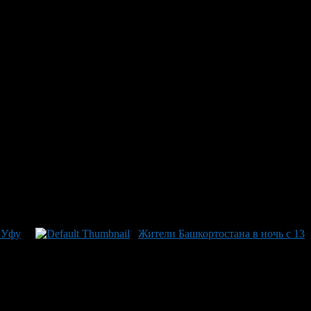
рии. Он начнется приблизительно с 2.00 по местному
ей.
можно будет насчитать около 100 падающих звезд.
 Уфу
Жители Башкортостана в ночь с 13