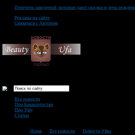
Перечень заведений, которые дают скидки в день рожден
Реклама на сайте
Связаться с Автором
Friday August 7th, 2026
Только самые интересные новости города Уфа
Все новости
Про Башкортостан
Про Уфу
Статьи
Loading...
You are here:
Home
>
Все новости
>
Новости Уфы
>
Текущая