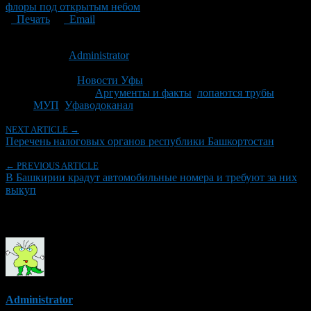
флоры под открытым небом
Печать
Email
Опубликовано: 15 лет назад на 24.01.2012
Автор:
Administrator
Последнее изминение 24 января, 2012 @ 8:57 дп
Рубрики
Новости Уфы
Tagged With:
Аргументы и факты
,
лопаются трубы
,
МУП
,
Уфаводоканал
NEXT ARTICLE →
Перечень налоговых органов республики Башкортостан
← PREVIOUS ARTICLE
В Башкирии крадут автомобильные номера и требуют за них
выкуп
Об авторе
Administrator