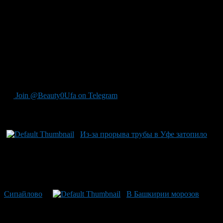
центральный теплопункт. К семи часам утра 23 января утра
обе аварии были ликвидированы. После промывки сетей
подача воды была возобновлена.
Причины аварий в МУП «Уфаводоканал» уточнять не стали,
но, скорее всего, речь идёт об изношенности сетей.
Синоптики же обещают, что двадцатиградусные морозы
продержатся в Уфе неделю.
Эмиль ШАЯХМЕТОВ Башкирское региональное приложение к
газете «Аргументы и факты»
Join @Beauty0Ufa on Telegram
Рекомендуем почитать:
Из-за прорыва трубы в Уфе затопило
Сипайлово
В Башкирии морозов