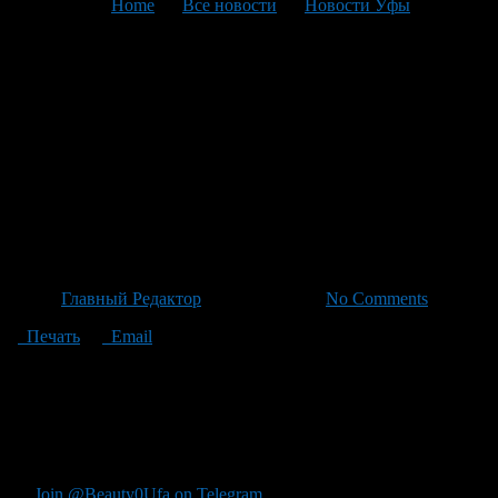
You are here:
Home
>
Все новости
>
Новости Уфы
>
Текущая статья
Башкирская область:
Экспорт агропромышленной
продукции вырос на 207% и
составил свыше 131 тонн в
про
Автор
Главный Редактор
/ 20.04.2026 /
No Comments
Печать
Email
"Напомню, что в начале года Башкирская область
экспортировала более 131 тыс. тонн агропромышленной
продукции, поэтому объем экспорта в структуру экспорта
остается более чем на 60%, а год назад — на 36 тыс. долл.
(+207%)."
Join @Beauty0Ufa on Telegram