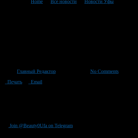
You are here:
Home
>
Все новости
>
Новости Уфы
>
Текущая статья
Башкария: Агропродукция
выходит за границу —
экспорт увеличился на 207%
и составил более 131 тысяч т
Автор
Главный Редактор
/ 20.04.2026 /
No Comments
Печать
Email
"Напомню, что в начале года Башкирская область
экспортировала более 131 тыс. тонн агропромышленной
продукции, поэтому объем экспорта в структуру экспорта
остается более чем на 60%, а год назад — на 36 тыс. долл.
(+207%)."
Join @Beauty0Ufa on Telegram
Рекомендуем почитать: