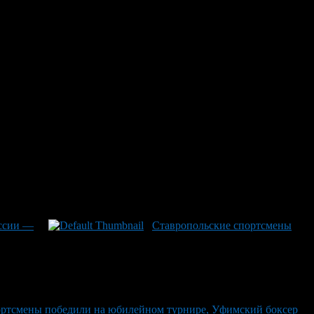
, Уфимский боксер стал вице
ева Рустам Рахмангулов, победа башкирских спортсменов. В
а Чемпионате мира.
оссии —
Ставропольские спортсмены
ортсмены победили на юбилейном турнире, Уфимский боксер