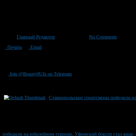
Ставропольские спортсмены п
— чемпом России и
Автор
Главный Редактор
/ 20.04.2026 /
No Comments
Печать
Email
В юбилейном турнире по корешам борцы из Ставропольского к
этом же день Уфимский боксер Адлан Амирев стал вице-чемпи
Join @Beauty0Ufa on Telegram
Рекомендуем почитать:
Ставропольские спортсмены победили н
победили на юбилейном турнире, Уфимский боксер стал вице