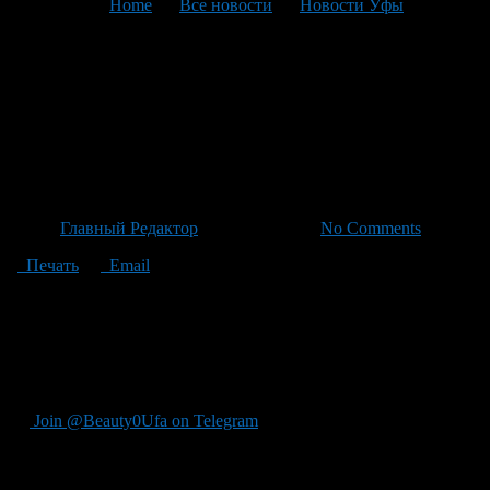
You are here:
Home
>
Все новости
>
Новости Уфы
>
Текущая статья
Атаисал 6+ — семья и
борьба: история о верну和技
术ному жестокости в деревне
Автор
Главный Редактор
/ 20.04.2026 /
No Comments
Печать
Email
Фильм Атайсал 6+ — это семейный рассказ, посвященный
жизни 55 летнего коня Юлия, который вернулся в родную
деревню для продажи своей фермы, но оказывается в
конфликте с жесткими фермерами Джафарой, который ставит
перед собой табу на лошади.
Join @Beauty0Ufa on Telegram
Рекомендуем почитать: