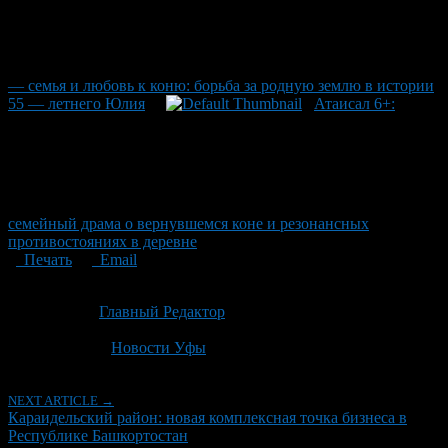
— семья и любовь к коню: борьба за родную землю в истории
55 — летнего Юлия
Атаисал 6+:
семейный драма о вернувшемся коне и резонансных
противостояниях в деревне
Печать
Email
Опубликовано: 4 месяца назад на 20.04.2026
Автор:
Главный Редактор
Последнее изминение 20 апреля, 2026 @ 12:59 пп
Рубрики
Новости Уфы
NEXT ARTICLE →
Караидельский район: новая комплексная точка бизнеса в
Республике Башкортостан