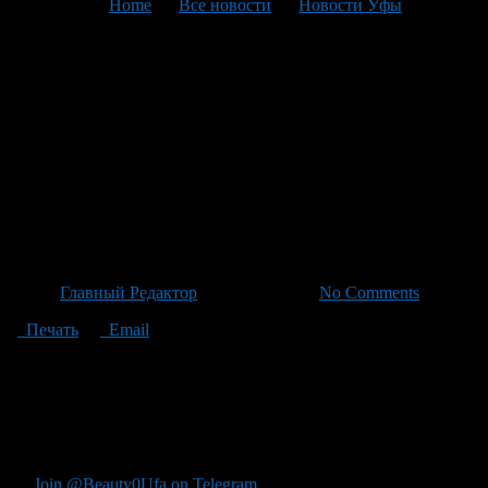
You are here:
Home
>
Все новости
>
Новости Уфы
>
Текущая статья
Башкирская область:
Агропродукция выходит за
границу — экспорт растет на
207% (+60%) в первом
кварта
Автор
Главный Редактор
/ 20.04.2026 /
No Comments
Печать
Email
"Напомню, что в начале года Башкирская область
экспортировала более 131 тыс. тонн агропромышленной
продукции, поэтому объем экспорта в структуру экспорта
остается более чем на 60%, а год назад — на 36 тыс. долл.
(+207%)."
Join @Beauty0Ufa on Telegram