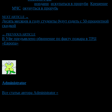
Tagged With:
иордани
,
искупаться в проруби
,
Крещение
,
МЧС
,
окунуться в прорубь
NEXT ARTICLE →
Десять месяцев в году студенты будут ездить с 50-процентной
скидкой
← PREVIOUS ARTICLE
В Уфе предъявлено обвинение по факту пожара в ТРЦ
«Европа»
Об авторе
Administrator
Все статьи автора Administrator »
Добавить комментарий