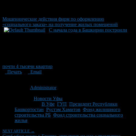
Мошеннические действия фирм по оформлению
«социального заказа» на получение жилых помещений
С начала года в Башкирии построили
почти 4 тысячи квартир
Печать
Email
Опубликовано: 16 лет назад на 21.12.2010
Автор:
Administrator
Последнее изминение 21 декабря, 2010 @ 2:06 пп
Рубрики
Новости Уфы
Tagged With:
В Уфе
,
ГУП
,
Президент Республики
Башкортостан
,
Рустэм Хамитов
,
Фонд жилищного
строительства РБ
,
Фонд строительства социального
жилья
NEXT ARTICLE →