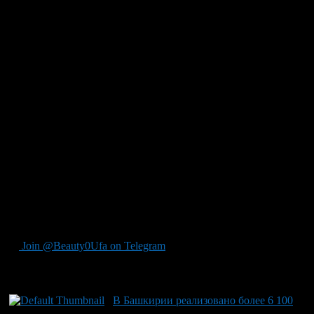
задачу будет реализовывать некоммерческая организация
«Фонд строительства социального жилья». Кроме того, в
Фонде будет сформирована единая электронная база данных
нуждающихся в жилье. Сейчас сведения об очередниках
разрознены, очереди ведут в администрациях городов и
районов, различных ведомствах, и зачастую только в
бумажном виде. Новая электронная база данных позволит
упорядочить этот процесс. К концу первого квартала 2011
года появится перечень земельных участков, выделенных под
строительство социального жилья.
Как сообщили в пресс-службе «Фонда жилищного
строительства РБ», управлять Фондом будет попечительский
совет, который возглавит Президент Республики
Башкортостан Рустэм Хамитов.
Работа ГУП «Фонд жилищного строительства РБ»
продолжится без изменений.
Join @Beauty0Ufa on Telegram
Рекомендуем почитать:
В Башкирии реализовано более 6 100