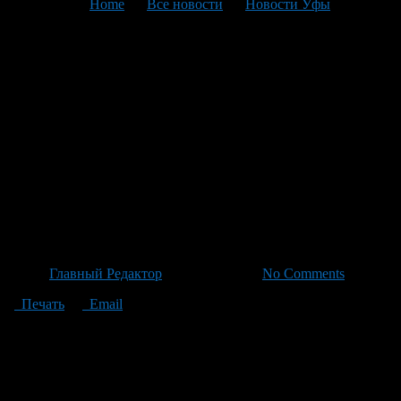
You are here:
Home
>
Все новости
>
Новости Уфы
>
Текущая статья
Уфа разработала планы для
масштабной
инфраструктуры в
микрорайоне Нижний
Новгород — строительство
жи
Автор
Главный Редактор
/ 17.04.2026 /
No Comments
Печать
Email
"В Уфе было утверждено постановление о создании новой
инфраструктуры микрорайона Нижний Новгород, в котором
планируется строительство высотной жилой застройки, а
также о строительстве новых жилых домов, магазинов,
складов, гаражей, административных, общественных и