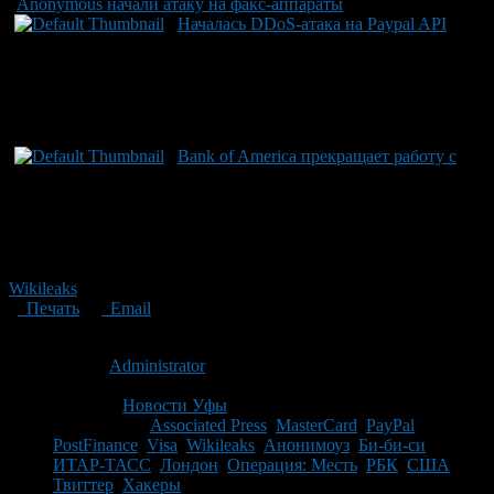
Anonymous начали атаку на факс-аппараты
Началась DDoS-атака на Paypal API
Bank of America прекращает работу с
Wikileaks
Печать
Email
Опубликовано: 16 лет назад на 09.12.2010
Автор:
Administrator
Последнее изминение 9 декабря, 2010 @ 10:51 дп
Рубрики
Новости Уфы
Tagged With:
Associated Press
,
MasterCard
,
PayPal
,
PostFinance
,
Visa
,
Wikileaks
,
Анонимоуз
,
Би-би-си
,
ИТАР-ТАСС
,
Лондон
,
Операция: Месть
,
РБК
,
США
,
Твиттер
,
Хакеры