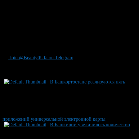
смешаются со средствами участвующих в обычных
банковских операциях.
Филиал этого банка не выдает кредитов, не привлекает
вклады, предоставляя исключительно услуги рассчетно-
кассового обслуживания.
В прошлом году к эмиссии карт в Башкирии приступил ОАО
«АФ Банк».
Join @Beauty0Ufa on Telegram
Рекомендуем почитать:
В Башкортостане реализуются пять
приложений универсальной электронной карты
В Башкирии увеличилось количество