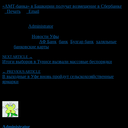
«АМТ-банка» в Башкирии получат возмещение в Сбербанке
Печать
Email
Опубликовано: 15 лет назад на 28.10.2011
Автор:
Administrator
Последнее изминение 28 октября, 2011 @ 11:50 дп
Рубрики
Новости Уфы
Tagged With:
АФ Банк
,
банк
,
Булгар банк
,
халяльные
банковские карты
NEXT ARTICLE →
Итоги выборов в Тунисе вызвали массовые беспорядки
← PREVIOUS ARTICLE
В выходные в Уфе вновь пройдут сельскохозяйственные
ярмарки
Об авторе
Administrator