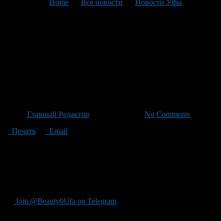
You are here:
Home
>
Все новости
>
Новости Уфы
>
Текущая статья
Склад на «Урал» и
«Нагаевский»: комфортное
строительство с доступом по
федеральной дороге
Автор
Главный Редактор
/ 15.04.2026 /
No Comments
Печать
Email
"На трассе ""Урал"" и ""Нагаевский шоссе"", в настоящее
время строительство складского комплекса было проведено
очень комфортно — складский комплекс имеет выходы по
всей федеральной дороге, в том числе на М-5 и на М-12, на
Восточном выезде можно добраться до станции ""Озон""."
Join @Beauty0Ufa on Telegram
Рекомендуем почитать: