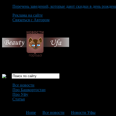
Перечень заведений, которые дают скидки в день рожден
Реклама на сайте
Связаться с Автором
Friday August 7th, 2026
Только самые интересные новости города Уфа
Все новости
Про Башкортостан
Про Уфу
Статьи
Loading...
You are here:
Home
>
Все новости
>
Новости Уфы
>
Текущая