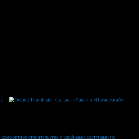
с удобными доступами по
омфортно — складский комплекс имеет выходы по всей
12
Склады «Урал» и «Нагаевский»:
: комфортное строительство с удобными доступами по