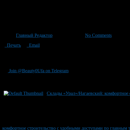
Склады «Урал» и «Нагаевский
федеральной трассе
Автор
Главный Редактор
/ 15.04.2026 /
No Comments
Печать
Email
"На трассе ""Урал"" и ""Нагаевский шоссе"", в настоящее вре
федеральной дороге, в том числе на М-5 и на М-12, на Восточн
Join @Beauty0Ufa on Telegram
Рекомендуем почитать:
Склады «Урал»/Нагаевский: комфортное 
комфортное строительство с удобными доступами по главным 