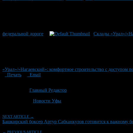
федеральной дороге
Склады «Урал»/»На
«Урал»/»Нагаевский»: комфортное строительство с доступом п
Печать
Email
Опубликовано: 4 месяца назад на 15.04.2026
Автор:
Главный Редактор
Последнее изминение 15 апреля, 2026 @ 1:58 пп
Рубрики
Новости Уфы
NEXT ARTICLE →
Башкирский боксер Артур Сабханкулов готовится к важному бо
← PREVIOUS ARTICLE