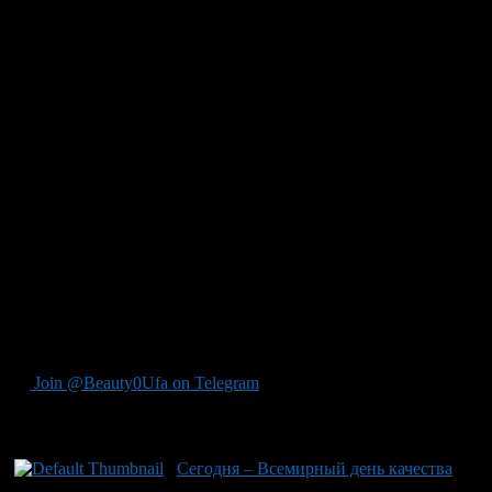
договора с органом по сертификации, — прокомментировали
нововведение в надзорном ведомстве. — Добровольное
подтверждение выдается на соответствие национальным
стандартам, стандартам организаций, сводам правил,
системам добровольной сертификации или условиям
договоров.
Остается в силе закон «О семеноводстве». Согласно ему
допускается реализация семян сельхозкультур, сорта которых
включены в Государственный реестр селекционных
достижений, допущенных к использованию.
В итоге, реализация семян разрешается при условии, что сорта
включены в Госреестр селекционных достижений, при
наличии акта апробации, удостоверяющего сортовые качества
семян, и протокола испытаний на посевные качества семян,
или сертификата соответствия, выданного в системе
добровольной сертификации семян.
Join @Beauty0Ufa on Telegram
Рекомендуем почитать:
Сегодня – Всемирный день качества