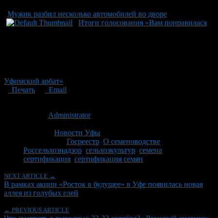
Мужик разбил несколько автомобилей во дворе
Итоги голосования «Вам понравилася
Уфимский арбат»
Печать
Email
Опубликовано: 15 лет назад на 22.10.2011
Автор:
Administrator
Последнее изминение 22 октября, 2011 @ 12:06 пп
Рубрики
Новости Уфы
Tagged With:
Госреестр
,
О семеноводстве
,
Россельхознадзор
,
сельхозкультур
,
семена
,
сертификация
,
сертификация семян
NEXT ARTICLE →
В рамках акции «Росток в будущее» в Уфе появилась новая
аллея из голубых елей
← PREVIOUS ARTICLE