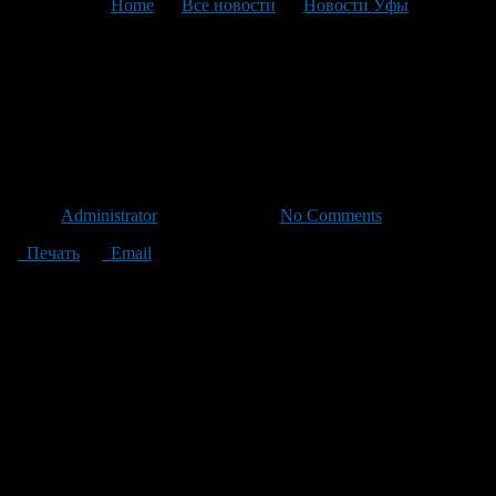
You are here:
Home
>
Все новости
>
Новости Уфы
>
Текущая статья
В России отменена
обязательная сертификация
семян
Автор
Administrator
/ 22.10.2011 /
No Comments
Печать
Email
С 21 октября на территории Российской Федерации
отменяется обязательная сертификация партий семян
сельскохозяйственных растений, сообщили в
республиканском Управлении Россельхознадзора. Это не
значит, что отменен государственный контроль за качеством
семенного материала. Теперь он будет осуществляться в
рамках другого федерального закона — «О техническом
регулировании».
— Предприятия должны добровольно подтверждать
соответствие семян посевным стандартам на условиях