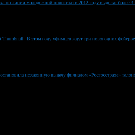
ха по линии молодежной политики в 2012 году выделят более 3
В этом году уфимцев ждут три новогодних фейерв
остановила незаконную выдачу филиалом «Росгосстраха» талон