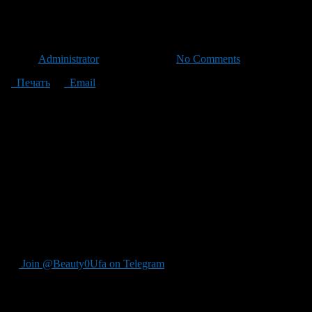
В Башкирии в 2012 году плано
Автор
Administrator
/ 10.10.2011 /
No Comments
Печать
Email
Прокуратура республики завершила первый этап формирования
Башкортостан.
Всего в сводный план по Башкирии включили проверки 31 орга
органов – 17, республиканских органов – 13, органов муниципа
При этом более 400 проверочных мероприятий прокуратура ре
В настоящее время в сводный план республиканских проверок
регионального и муниципального уровней.
Сейчас прокуратура продолжает работу по формированию свод
Join @Beauty0Ufa on Telegram
Рекомендуем почитать: