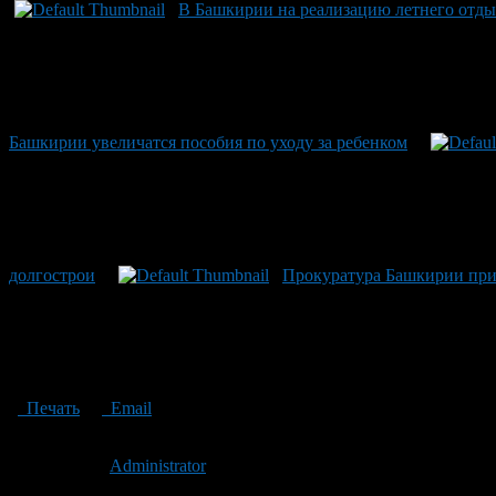
В Башкирии на реализацию летнего отды
Башкирии увеличатся пособия по уходу за ребенком
долгострои
Прокуратура Башкирии при
Печать
Email
Опубликовано: 15 лет назад на 10.10.2011
Автор:
Administrator
Последнее изминение 10 октября, 2011 @ 1:06 пп