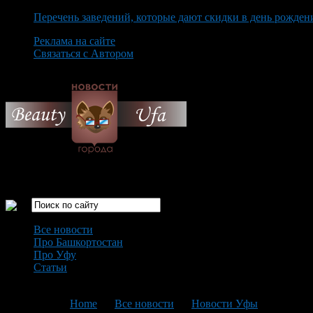
Перечень заведений, которые дают скидки в день рожден
Реклама на сайте
Связаться с Автором
Thursday August 6th, 2026
Только самые интересные новости города Уфа
Все новости
Про Башкортостан
Про Уфу
Статьи
Loading...
You are here:
Home
>
Все новости
>
Новости Уфы
>
Текущая