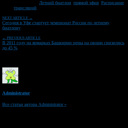
Tagged With:
Летний биатлон
,
прямой эфир
,
Расписание
трансляций
NEXT ARTICLE →
Сегодня в Уфе стартует чемпионат России по летнему
биатлону
← PREVIOUS ARTICLE
В 2011 году на ярмарках Башкирии цены на овощи снизились
до 45 %
Об авторе
Administrator
Все статьи автора Administrator »
Добавить комментарий