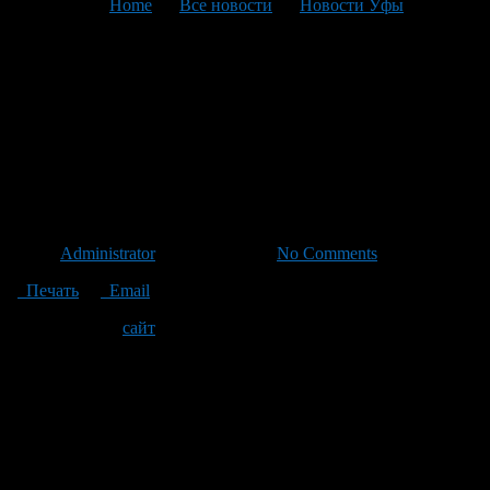
You are here:
Home
>
Все новости
>
Новости Уфы
>
Текущая статья
Все гонки чемпионата России
по летнему биатлону в Уфе
можно наблюдать в прямом
эфире
Автор
Administrator
/ 21.09.2011 /
No Comments
Печать
Email
Официальный
сайт
Союза биатлонистов России проведет
прямые видеотрансляции всех гонок чемпионата страны по
летнему биатлону в Уфе
Первая видеотрансляция стартует 22 сентября в 11:00 (По
местному времени. Смещение относительно UTC составляет
+6:00). Видеопоток обеспечивает до 1000 одновременных
подключений со всей планеты. В перерывах между гонками
трансляция прерываться не будет, зрители смогут наблюдать