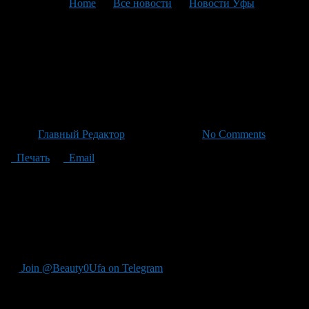
You are here:
Home
>
Все новости
>
Новости Уфы
>
Текущая статья
Арсен Маркарян готовится к
этапированию: его обвинение
и новый суд в Уфии
Автор
Главный Редактор
/ 10.03.2026 /
No Comments
Печать
Email
Журналист Арсен Маркарян отправится в центральный
аппарат Уфы, из которого можно выйти на УДО Арест
Маркарян, обвиняемый в реабилитации нацистов, скоро будет
этапироваться в Уфимском центральном суде, приговор 4,5
года общего режима будет вступить 21 апреля, но Маркарян
может обратиться к уголовному делу.
Join @Beauty0Ufa on Telegram
Рекомендуем почитать: